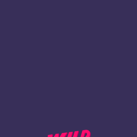
1
Rekisteröidy
TAKAISIN