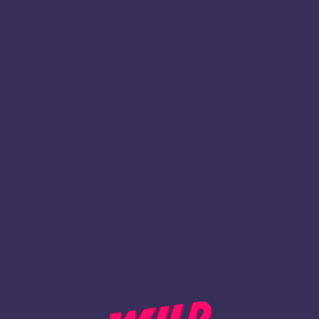
1
Rekisteröidy
TAKAISIN