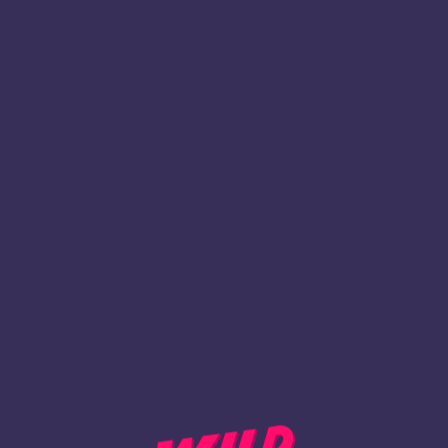
1
Registrer deg
TLBAKE