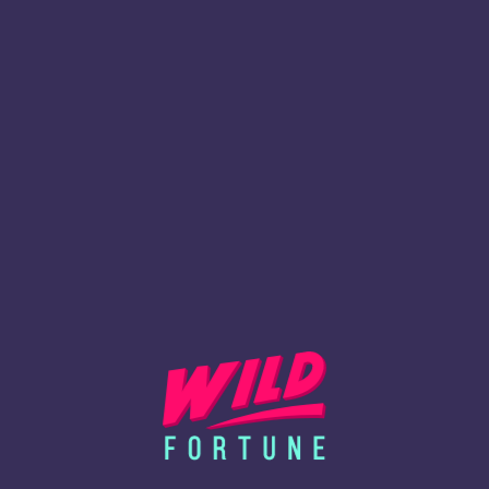
Inscription
Cadeaux, bonus
Limites de retrait
spéciaux et événeme
augmentés
exclusifs